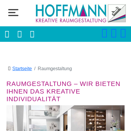
Startseite
Raumgestaltung
RAUMGESTALTUNG – WIR BIETEN
IHNEN DAS KREATIVE
INDIVIDUALITÄT