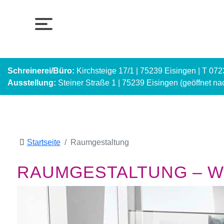
Schreinerei/Büro:
Kirchsteige 17/1 | 75239 Eisingen | T 07
Ausstellung:
Steiner Straße 1 | 75239 Eisingen (geöffnet n
Startseite
Raumgestaltung
RAUMGESTALTUNG – WI