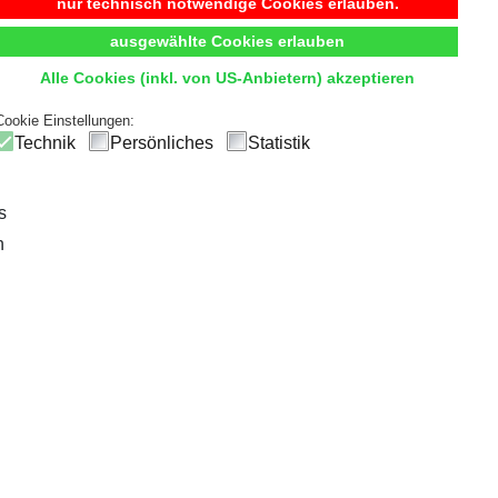
Begehbarer Kleiderschrank
nur technisch notwendige Cookies erlauben.
ausgewählte Cookies erlauben
t
Komfort
und
Übersicht
durch hochwertige Innensystem
Alle Cookies (inkl. von US-Anbietern) akzeptieren
ck
und einfachen Zugriff, sodass die tägliche Outfitwahl zum V
Cookie Einstellungen:
Technik
Persönliches
Statistik
s
n