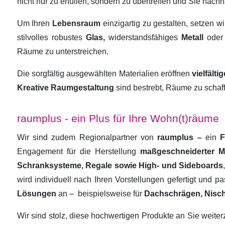
nicht nur zu erfüllen, sondern zu übertreffen und Sie nachha
Um Ihren
Lebensraum
einzigartig zu gestalten, setzen w
stilvolles robustes
Glas,
widerstandsfähiges
Metall
oder
Räume zu unterstreichen.
Die sorgfältig ausgewählten Materialien eröffnen
vielfält
Kreative Raumgestaltung
sind bestrebt, Räume zu schaf
raumplus - ein Plus für Ihre Wohn(t)räume
Wir sind zudem Regionalpartner von
raumplus –
ein
F
Engagement für die Herstellung
maßgeschneiderter 
Schranksysteme, Regale sowie High- und Sideboards
wird individuell nach Ihren Vorstellungen gefertigt und 
Lösungen
an –
beispielsweise für
Dachschrägen, Nisc
Wir sind stolz, diese hochwertigen Produkte an Sie weit