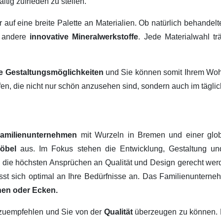
ltig zufrieden zu stellen.
ir auf eine breite Palette an Materialien. Ob natürlich behandel
 andere
innovative Mineralwerkstoffe
. Jede Materialwahl tr
ige Gestaltungsmöglichkeiten
und Sie können somit Ihrem Wohn
fen, die nicht nur schön anzusehen sind, sondern auch im tägl
amilienunternehmen
mit Wurzeln in Bremen und einer glob
Möbel
aus. Im Fokus stehen die Entwicklung, Gestaltung u
, die höchsten Ansprüchen an Qualität und Design gerecht werd
passt sich optimal an Ihre Bedürfnisse an. Das Familienuntern
hen oder Ecken.
erzuempfehlen und Sie von der
Qualität
überzeugen zu können.