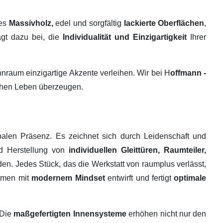
tes
Massivholz,
edel und sorgfältig
lackierte Oberflächen
,
ägt dazu bei, die
Individualität und Einzigartigkeit
Ihrer
raum einzigartige Akzente verleihen. Wir bei H
offmann -
ichen Leben überzeugen.
alen Präsenz. Es zeichnet sich durch Leidenschaft und
nd Herstellung von
individuellen Gleittüren, Raumteiler,
en. Jedes Stück, das die Werkstatt von raumplus verlässt,
ehmen mit
modernem Mindset
entwirft und fertigt
optimale
 Die
maßgefertigten Innensysteme
erhöhen nicht nur den