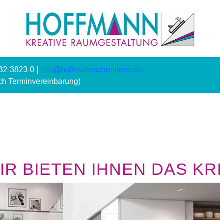
232-3823-0 |
info@hoffmannschreinerei.de
ach Terminvereinbarung)
R BIETEN IHNEN DAS KRE