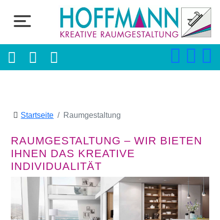
Startseite
Raumgestaltung
RAUMGESTALTUNG – WIR BIETEN
IHNEN DAS KREATIVE
INDIVIDUALITÄT