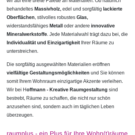
wir auf eine breite Palette an Materialien. Ob natürlich
behandeltes
Massivholz,
edel und sorgfältig
lackierte
Oberflächen
, stilvolles robustes
Glas,
widerstandsfähiges
Metall
oder andere
innovative
Mineralwerkstoffe
. Jede Materialwahl trägt dazu bei, die
Individualität und Einzigartigkeit
Ihrer Räume zu
unterstreichen.
Die sorgfältig ausgewählten Materialien eröffnen
vielfältige Gestaltungsmöglichkeiten
und Sie können
somit Ihrem Wohnraum einzigartige Akzente verleihen.
Wir bei H
offmann - Kreative Raumgestaltung
sind
bestrebt, Räume zu schaffen, die nicht nur schön
anzusehen sind, sondern auch im täglichen Leben
überzeugen.
raumplus - ein Plus für Ihre Wohn(t)räume