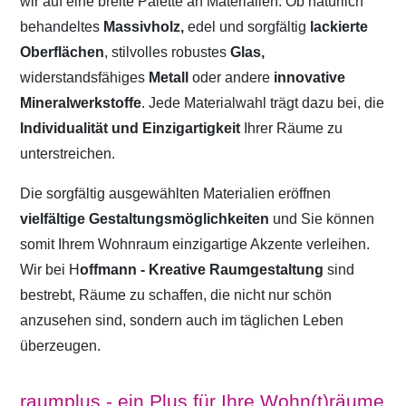
wir auf eine breite Palette an Materialien. Ob natürlich
behandeltes
Massivholz,
edel und sorgfältig
lackierte
Oberflächen
, stilvolles robustes
Glas,
widerstandsfähiges
Metall
oder andere
innovative
Mineralwerkstoffe
. Jede Materialwahl trägt dazu bei, die
Individualität und Einzigartigkeit
Ihrer Räume zu
unterstreichen.
Die sorgfältig ausgewählten Materialien eröffnen
vielfältige Gestaltungsmöglichkeiten
und Sie können
somit Ihrem Wohnraum einzigartige Akzente verleihen.
Wir bei H
offmann - Kreative Raumgestaltung
sind
bestrebt, Räume zu schaffen, die nicht nur schön
anzusehen sind, sondern auch im täglichen Leben
überzeugen.
raumplus - ein Plus für Ihre Wohn(t)räume