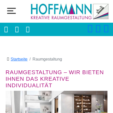
Startseite
Raumgestaltung
RAUMGESTALTUNG – WIR BIETEN
IHNEN DAS KREATIVE
INDIVIDUALITÄT