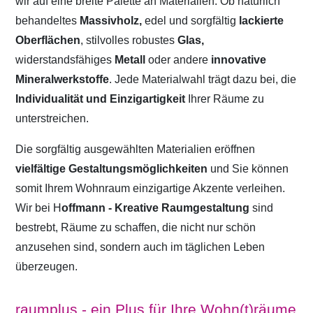
wir auf eine breite Palette an Materialien. Ob natürlich
behandeltes
Massivholz,
edel und sorgfältig
lackierte
Oberflächen
, stilvolles robustes
Glas,
widerstandsfähiges
Metall
oder andere
innovative
Mineralwerkstoffe
. Jede Materialwahl trägt dazu bei, die
Individualität und Einzigartigkeit
Ihrer Räume zu
unterstreichen.
Die sorgfältig ausgewählten Materialien eröffnen
vielfältige Gestaltungsmöglichkeiten
und Sie können
somit Ihrem Wohnraum einzigartige Akzente verleihen.
Wir bei H
offmann - Kreative Raumgestaltung
sind
bestrebt, Räume zu schaffen, die nicht nur schön
anzusehen sind, sondern auch im täglichen Leben
überzeugen.
raumplus - ein Plus für Ihre Wohn(t)räume