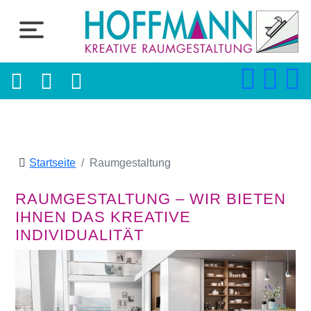
Startseite
Raumgestaltung
RAUMGESTALTUNG – WIR BIETEN
IHNEN DAS KREATIVE
INDIVIDUALITÄT