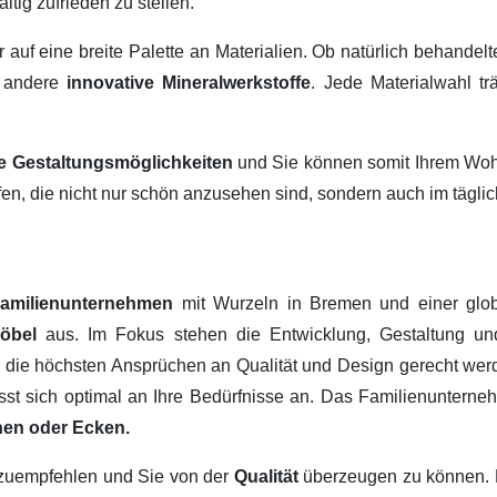
ltig zufrieden zu stellen.
ir auf eine breite Palette an Materialien. Ob natürlich behandel
 andere
innovative Mineralwerkstoffe
. Jede Materialwahl tr
ige Gestaltungsmöglichkeiten
und Sie können somit Ihrem Wohn
fen, die nicht nur schön anzusehen sind, sondern auch im tägl
amilienunternehmen
mit Wurzeln in Bremen und einer glob
Möbel
aus. Im Fokus stehen die Entwicklung, Gestaltung u
, die höchsten Ansprüchen an Qualität und Design gerecht werd
passt sich optimal an Ihre Bedürfnisse an. Das Familienuntern
hen oder Ecken.
erzuempfehlen und Sie von der
Qualität
überzeugen zu können.