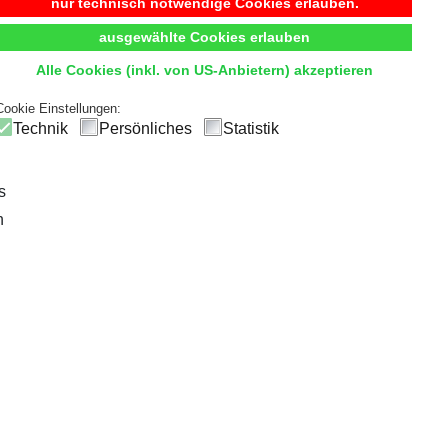
Begehbarer Kleiderschrank
nur technisch notwendige Cookies erlauben.
ausgewählte Cookies erlauben
t
Komfort
und
Übersicht
durch hochwertige Innensystem
Alle Cookies (inkl. von US-Anbietern) akzeptieren
ck
und einfachen Zugriff, sodass die tägliche Outfitwahl zum V
Cookie Einstellungen:
Technik
Persönliches
Statistik
s
n