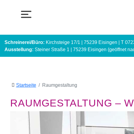
Schreinerei/Büro:
Kirchsteige 17/1 | 75239 Eisingen | T 07
Ausstellung:
Steiner Straße 1 | 75239 Eisingen (geöffnet n
Startseite
Raumgestaltung
RAUMGESTALTUNG – WI