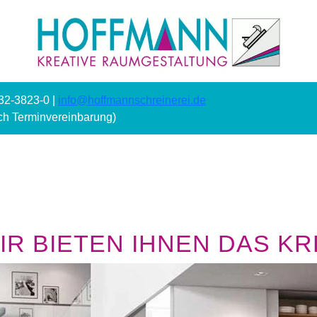
232-3823-0 |
info@hoffmannschreinerei.de
ach Terminvereinbarung)
R BIETEN IHNEN DAS KRE