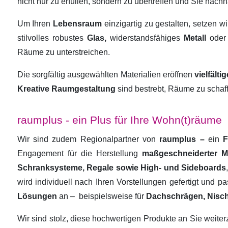
nicht nur zu erfüllen, sondern zu übertreffen und Sie nachha
Um Ihren
Lebensraum
einzigartig zu gestalten, setzen w
stilvolles robustes
Glas,
widerstandsfähiges
Metall
oder
Räume zu unterstreichen.
Die sorgfältig ausgewählten Materialien eröffnen
vielfält
Kreative Raumgestaltung
sind bestrebt, Räume zu schaf
raumplus - ein Plus für Ihre Wohn(t)räume
Wir sind zudem Regionalpartner von
raumplus –
ein
F
Engagement für die Herstellung
maßgeschneiderter 
Schranksysteme, Regale sowie High- und Sideboards
wird individuell nach Ihren Vorstellungen gefertigt und 
Lösungen
an –
beispielsweise für
Dachschrägen, Nisc
Wir sind stolz, diese hochwertigen Produkte an Sie weit