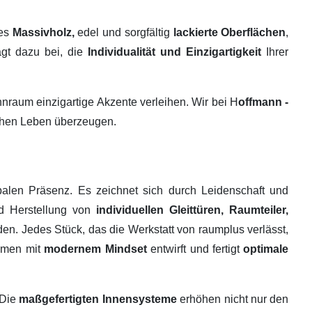
tes
Massivholz,
edel und sorgfältig
lackierte Oberflächen
,
ägt dazu bei, die
Individualität und Einzigartigkeit
Ihrer
raum einzigartige Akzente verleihen. Wir bei H
offmann -
ichen Leben überzeugen.
alen Präsenz. Es zeichnet sich durch Leidenschaft und
nd Herstellung von
individuellen Gleittüren, Raumteiler,
en. Jedes Stück, das die Werkstatt von raumplus verlässt,
ehmen mit
modernem Mindset
entwirft und fertigt
optimale
 Die
maßgefertigten Innensysteme
erhöhen nicht nur den