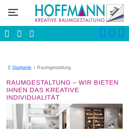
Startseite
Raumgestaltung
RAUMGESTALTUNG – WIR BIETEN
IHNEN DAS KREATIVE
INDIVIDUALITÄT