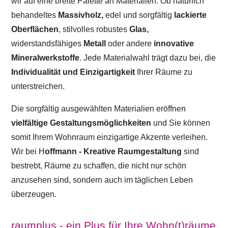
wir auf eine breite Palette an Materialien. Ob natürlich
behandeltes
Massivholz,
edel und sorgfältig
lackierte
Oberflächen
, stilvolles robustes
Glas,
widerstandsfähiges
Metall
oder andere
innovative
Mineralwerkstoffe
. Jede Materialwahl trägt dazu bei, die
Individualität und Einzigartigkeit
Ihrer Räume zu
unterstreichen.
Die sorgfältig ausgewählten Materialien eröffnen
vielfältige Gestaltungsmöglichkeiten
und Sie können
somit Ihrem Wohnraum einzigartige Akzente verleihen.
Wir bei H
offmann - Kreative Raumgestaltung
sind
bestrebt, Räume zu schaffen, die nicht nur schön
anzusehen sind, sondern auch im täglichen Leben
überzeugen.
raumplus - ein Plus für Ihre Wohn(t)räume