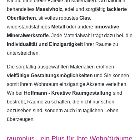
wir auf eine breite Palette an Materialien. Ob natürlich
behandeltes
Massivholz,
edel und sorgfältig
lackierte
Oberflächen
, stilvolles robustes
Glas,
widerstandsfähiges
Metall
oder andere
innovative
Mineralwerkstoffe
. Jede Materialwahl trägt dazu bei, die
Individualität und Einzigartigkeit
Ihrer Räume zu
unterstreichen.
Die sorgfältig ausgewählten Materialien eröffnen
vielfältige Gestaltungsmöglichkeiten
und Sie können
somit Ihrem Wohnraum einzigartige Akzente verleihen.
Wir bei H
offmann - Kreative Raumgestaltung
sind
bestrebt, Räume zu schaffen, die nicht nur schön
anzusehen sind, sondern auch im täglichen Leben
überzeugen.
raumplus - ein Plus für Ihre Wohn(t)räume