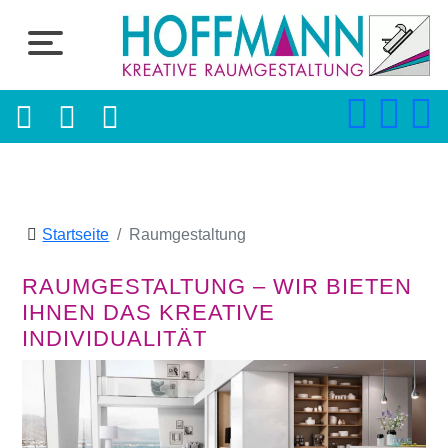
Startseite
Raumgestaltung
RAUMGESTALTUNG – WIR BIETEN
IHNEN DAS KREATIVE
INDIVIDUALITÄT