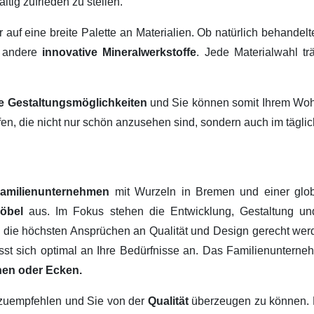
ltig zufrieden zu stellen.
ir auf eine breite Palette an Materialien. Ob natürlich behandel
 andere
innovative Mineralwerkstoffe
. Jede Materialwahl tr
ige Gestaltungsmöglichkeiten
und Sie können somit Ihrem Wohn
fen, die nicht nur schön anzusehen sind, sondern auch im tägl
amilienunternehmen
mit Wurzeln in Bremen und einer glob
Möbel
aus. Im Fokus stehen die Entwicklung, Gestaltung u
, die höchsten Ansprüchen an Qualität und Design gerecht werd
passt sich optimal an Ihre Bedürfnisse an. Das Familienuntern
hen oder Ecken.
erzuempfehlen und Sie von der
Qualität
überzeugen zu können.