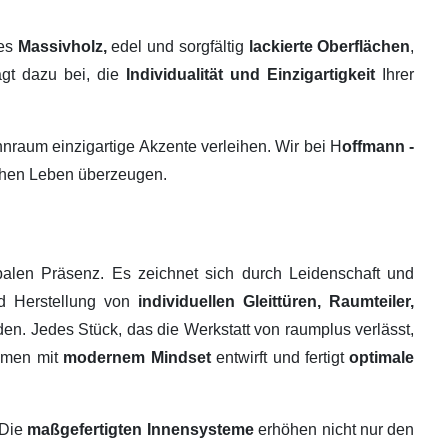
tes
Massivholz,
edel und sorgfältig
lackierte Oberflächen
,
ägt dazu bei, die
Individualität und Einzigartigkeit
Ihrer
raum einzigartige Akzente verleihen. Wir bei H
offmann -
ichen Leben überzeugen.
alen Präsenz. Es zeichnet sich durch Leidenschaft und
nd Herstellung von
individuellen Gleittüren, Raumteiler,
en. Jedes Stück, das die Werkstatt von raumplus verlässt,
ehmen mit
modernem Mindset
entwirft und fertigt
optimale
 Die
maßgefertigten Innensysteme
erhöhen nicht nur den