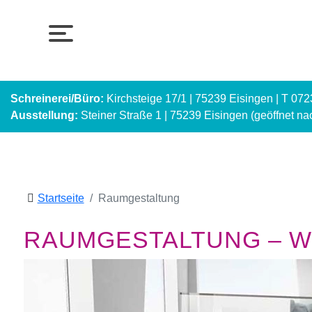
Schreinerei/Büro:
Kirchsteige 17/1 | 75239 Eisingen | T 07
Ausstellung:
Steiner Straße 1 | 75239 Eisingen (geöffnet n
Startseite
Raumgestaltung
RAUMGESTALTUNG – WI