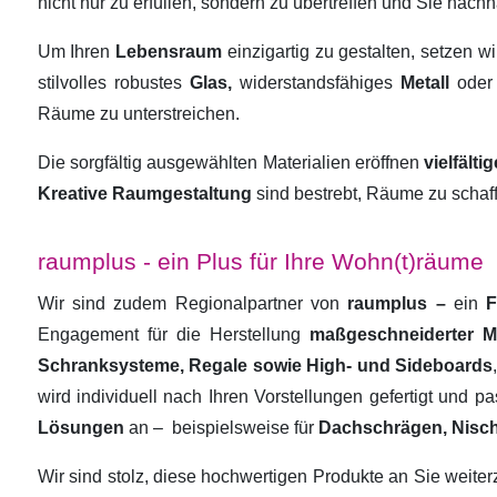
nicht nur zu erfüllen, sondern zu übertreffen und Sie nachha
Um Ihren
Lebensraum
einzigartig zu gestalten, setzen w
stilvolles robustes
Glas,
widerstandsfähiges
Metall
oder
Räume zu unterstreichen.
Die sorgfältig ausgewählten Materialien eröffnen
vielfält
Kreative Raumgestaltung
sind bestrebt, Räume zu schaf
raumplus - ein Plus für Ihre Wohn(t)räume
Wir sind zudem Regionalpartner von
raumplus –
ein
F
Engagement für die Herstellung
maßgeschneiderter 
Schranksysteme, Regale sowie High- und Sideboards
wird individuell nach Ihren Vorstellungen gefertigt und 
Lösungen
an –
beispielsweise für
Dachschrägen, Nisc
Wir sind stolz, diese hochwertigen Produkte an Sie weit