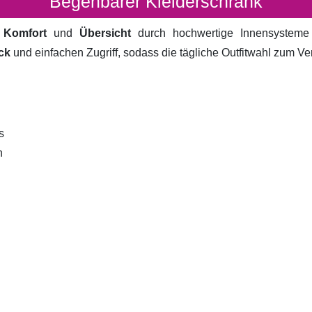
Begehbarer Kleiderschrank
t
Komfort
und
Übersicht
durch hochwertige Innensystem
ck
und einfachen Zugriff, sodass die tägliche Outfitwahl zum V
s
n