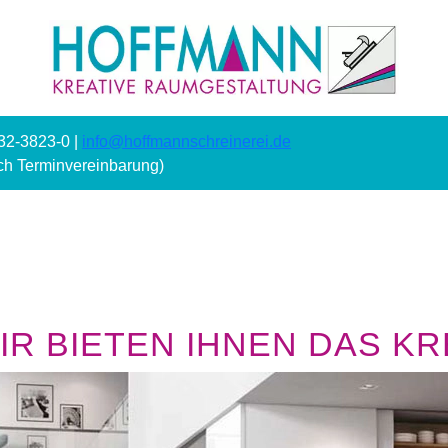
232-3823-0 |
info@hoffmannschreinerei.de
ach Terminvereinbarung)
R BIETEN IHNEN DAS KRE