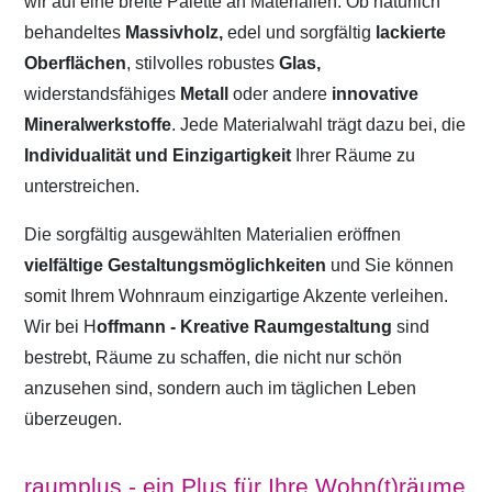
wir auf eine breite Palette an Materialien. Ob natürlich
behandeltes
Massivholz,
edel und sorgfältig
lackierte
Oberflächen
, stilvolles robustes
Glas,
widerstandsfähiges
Metall
oder andere
innovative
Mineralwerkstoffe
. Jede Materialwahl trägt dazu bei, die
Individualität und Einzigartigkeit
Ihrer Räume zu
unterstreichen.
Die sorgfältig ausgewählten Materialien eröffnen
vielfältige Gestaltungsmöglichkeiten
und Sie können
somit Ihrem Wohnraum einzigartige Akzente verleihen.
Wir bei H
offmann - Kreative Raumgestaltung
sind
bestrebt, Räume zu schaffen, die nicht nur schön
anzusehen sind, sondern auch im täglichen Leben
überzeugen.
raumplus - ein Plus für Ihre Wohn(t)räume