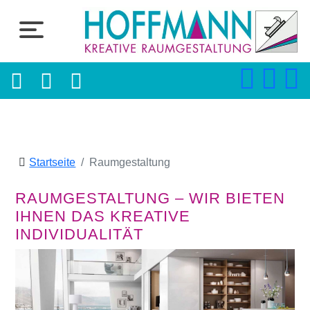
Startseite
Raumgestaltung
RAUMGESTALTUNG – WIR BIETEN
IHNEN DAS KREATIVE
INDIVIDUALITÄT