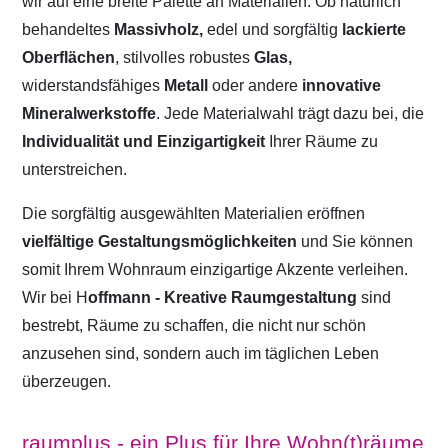
wir auf eine breite Palette an Materialien. Ob natürlich
behandeltes
Massivholz,
edel und sorgfältig
lackierte
Oberflächen
, stilvolles robustes
Glas,
widerstandsfähiges
Metall
oder andere
innovative
Mineralwerkstoffe
. Jede Materialwahl trägt dazu bei, die
Individualität und Einzigartigkeit
Ihrer Räume zu
unterstreichen.
Die sorgfältig ausgewählten Materialien eröffnen
vielfältige Gestaltungsmöglichkeiten
und Sie können
somit Ihrem Wohnraum einzigartige Akzente verleihen.
Wir bei H
offmann - Kreative Raumgestaltung
sind
bestrebt, Räume zu schaffen, die nicht nur schön
anzusehen sind, sondern auch im täglichen Leben
überzeugen.
raumplus - ein Plus für Ihre Wohn(t)räume