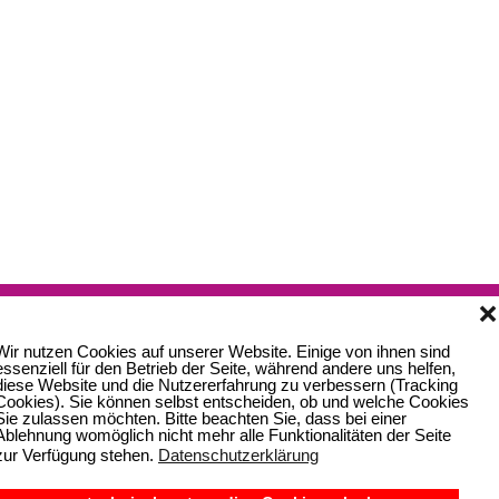
Begehbarer Kleiderschrank
❌
Wir nutzen Cookies auf unserer Website. Einige von ihnen sind
ersicht
durch hochwertige Innensysteme wie
Auszüge, Ablagen, Liftsyst
essenziell für den Betrieb der Seite, während andere uns helfen,
diese Website und die Nutzererfahrung zu verbessern (Tracking
ergnügen wird.
Cookies). Sie können selbst entscheiden, ob und welche Cookies
Sie zulassen möchten. Bitte beachten Sie, dass bei einer
Ablehnung womöglich nicht mehr alle Funktionalitäten der Seite
zur Verfügung stehen.
Datenschutzerklärung