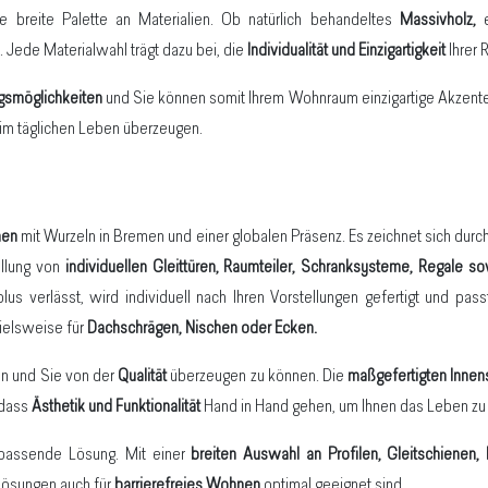
ine breite Palette an Materialien. Ob natürlich behandeltes
Massivholz,
e
. Jede Materialwahl trägt dazu bei, die
Individualität und Einzigartigkeit
Ihrer 
ngsmöglichkeiten
und Sie können somit Ihrem Wohnraum einzigartige Akzente 
 im täglichen Leben überzeugen.
men
mit Wurzeln in Bremen und einer globalen Präsenz. Es zeichnet sich dur
ellung von
individuellen Gleittüren, Raumteiler, Schranksysteme, Regale 
s verlässt, wird individuell nach Ihren Vorstellungen gefertigt und pass
ielsweise für
Dachschrägen, Nischen oder Ecken.
en und Sie von der
Qualität
überzeugen zu können. Die
maßgefertigten Inne
 dass
Ästhetik und Funktionalität
Hand in Hand gehen, um Ihnen das Leben zu e
 passende Lösung. Mit einer
breiten Auswahl an Profilen, Gleitschienen
Lösungen auch für
barrierefreies Wohnen
optimal geeignet sind.