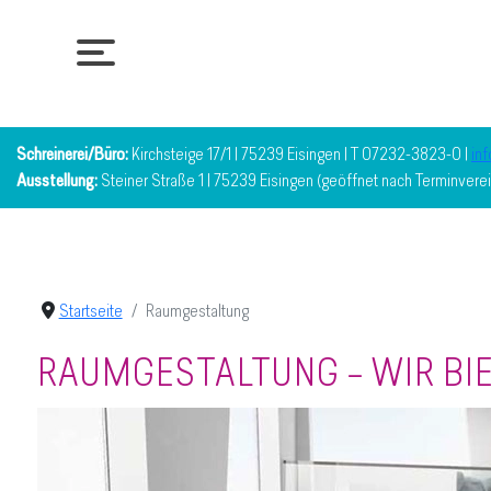
Schreinerei/Büro:
Kirchsteige 17/1 | 75239 Eisingen | T 07232-3823-0 |
in
Ausstellung:
Steiner Straße 1 | 75239 Eisingen (geöffnet nach Terminvere
Startseite
Raumgestaltung
RAUMGESTALTUNG – WIR BIE