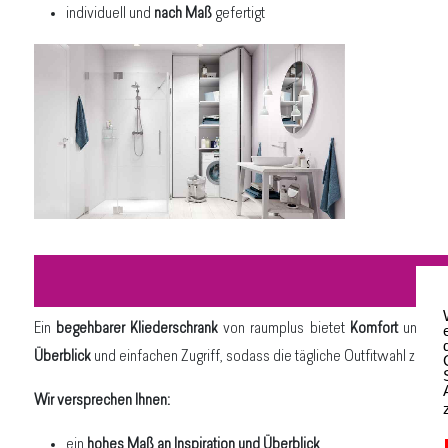
individuell und
nach Maß
gefertigt
Ein
begehbarer Kliederschrank
von raumplus bietet
Komfort
und
Üb
Überblick
und einfachen Zugriff, sodass die tägliche Outfitwahl zum V
Wir versprechen Ihnen:
ein
hohes Maß an Inspiration und Überblick