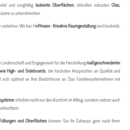
del und sorgfältig
lackierte Oberflächen
, stilvolles robustes
Glas,
Räume zu unterstreichen.
verleihen. Wir bei H
offmann - Kreative Raumgestaltung
sind bestrebt,
ch Leidenschaft und Engagement für die Herstellung
maßgeschneiderter
sowie High- und Sideboards
, die höchsten Ansprüchen an Qualität und
t sich optimal an Ihre Bedürfnisse an. Das Familienunternehmen mit
nsysteme
erhöhen nicht nur den Komfort im Alltag, sondern setzen auch
rleichtern.
, Füllungen und Oberflächen
können Sie Ihr Zuhause ganz nach Ihren