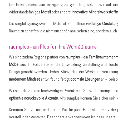
Um Ihren
Lebensraum
einzigartig zu gestalten, setzen wir auf e
widerstandsfähiges
Metall
oder andere
innovative Mineralwerkstoffe
Die sorgfältig ausgewählten Materialien eröffnen
vielfältige Gestaltu
Räume zu schaffen, die nicht nur schön anzusehen sind, sondern auch
raumplus - ein Plus für Ihre Wohn(t)räume
Wir sind zudem Regionalpartner von
raumplus –
ein
Familienunterneh
Möbel
aus. Im Fokus stehen die Entwicklung, Gestaltung und Herst
Design gerecht werden. Jedes Stück, das die Werkstatt von raumplu
modernem Mindset
entwirft und fertigt
optimale Lösungen
an –
beisp
Wir sind stolz, diese hochwertigen Produkte an Sie weiterzuempfehl
optisch eindrucksvolle Akzente
. Mit raumplus können Sie sicher sein,
Kommen Sie zu uns und finden Sie für jede Herausforderung die
Vorstellungen gestalten. Besonders erwähnenswert ist, dass unsere 