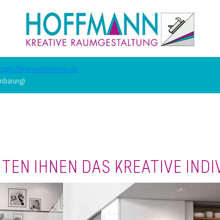
fo@hoffmannschreinerei.de
inbarung)
TEN IHNEN DAS KREATIVE INDI