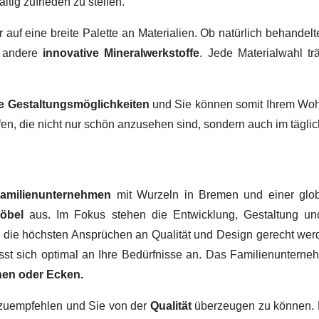
ltig zufrieden zu stellen.
ir auf eine breite Palette an Materialien. Ob natürlich behandel
 andere
innovative Mineralwerkstoffe
. Jede Materialwahl tr
ige Gestaltungsmöglichkeiten
und Sie können somit Ihrem Wohn
fen, die nicht nur schön anzusehen sind, sondern auch im tägl
amilienunternehmen
mit Wurzeln in Bremen und einer glob
Möbel
aus. Im Fokus stehen die Entwicklung, Gestaltung u
, die höchsten Ansprüchen an Qualität und Design gerecht werd
passt sich optimal an Ihre Bedürfnisse an. Das Familienuntern
hen oder Ecken.
erzuempfehlen und Sie von der
Qualität
überzeugen zu können.