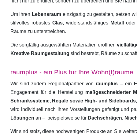
nicht nur zu erfüllen, sondern zu übertreffen und Sie nachha
Um Ihren
Lebensraum
einzigartig zu gestalten, setzen w
stilvolles robustes
Glas,
widerstandsfähiges
Metall
oder
Räume zu unterstreichen.
Die sorgfältig ausgewählten Materialien eröffnen
vielfält
Kreative Raumgestaltung
sind bestrebt, Räume zu schaf
raumplus - ein Plus für Ihre Wohn(t)räume
Wir sind zudem Regionalpartner von
raumplus –
ein
F
Engagement für die Herstellung
maßgeschneiderter 
Schranksysteme, Regale sowie High- und Sideboards
wird individuell nach Ihren Vorstellungen gefertigt und 
Lösungen
an –
beispielsweise für
Dachschrägen, Nisc
Wir sind stolz, diese hochwertigen Produkte an Sie weit