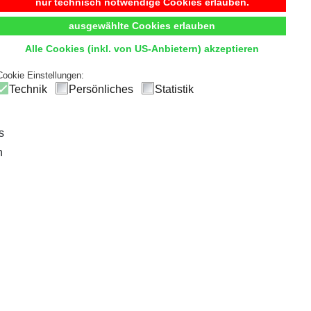
Begehbarer Kleiderschrank
nur technisch notwendige Cookies erlauben.
ausgewählte Cookies erlauben
t
Komfort
und
Übersicht
durch hochwertige Innensystem
Alle Cookies (inkl. von US-Anbietern) akzeptieren
ck
und einfachen Zugriff, sodass die tägliche Outfitwahl zum V
Cookie Einstellungen:
Technik
Persönliches
Statistik
s
n