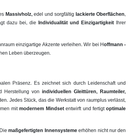
tes
Massivholz,
edel und sorgfältig
lackierte Oberflächen
,
ägt dazu bei, die
Individualität und Einzigartigkeit
Ihrer
raum einzigartige Akzente verleihen. Wir bei H
offmann -
ichen Leben überzeugen.
alen Präsenz. Es zeichnet sich durch Leidenschaft und
nd Herstellung von
individuellen Gleittüren, Raumteiler,
en. Jedes Stück, das die Werkstatt von raumplus verlässt,
ehmen mit
modernem Mindset
entwirft und fertigt
optimale
 Die
maßgefertigten Innensysteme
erhöhen nicht nur den