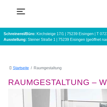
Schreinerei/Büro:
Kirchsteige 17/1 | 75239 Eisingen | T 07
Ausstellung:
Steiner Straße 1 | 75239 Eisingen (geöffnet n
Startseite
Raumgestaltung
RAUMGESTALTUNG – WI