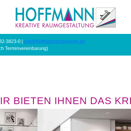
232-3823-0 |
info@hoffmannschreinerei.de
ach Terminvereinbarung)
R BIETEN IHNEN DAS KRE