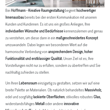
Bei
Hoffmann - Kreative Raumgestaltung
beginnt
hochwertiger
Innenausbau
bereits bei der ersten Kommunikation mit unseren
Kunden und Kundinnen. Es ist uns ein großes Anliegen, Ihre
individuellen Wünsche und Bedürfnisse
kennenzulernen und genau
zu verstehen, um diese dann in ein
maßgeschneidertes Konzept
umzuwandeln. Dabei legen wir besonderen Wert auf die
harmonische Verbindung von
ansprechendem Design, hoher
Funktionalität und erstklassiger Qualität.
Unser Ziel ist es, Ihre
Vorstellungen nicht nur zu erfüllen, sondern zu übertreffen und Sie
nachhaltig zufrieden zu stellen.
Um Ihren
Lebensraum
einzigartig zu gestalten, setzen wir auf eine
breite Palette an Materialien. Ob natürlich behandeltes
Massivholz,
edel und sorgfältig
lackierte Oberflächen
, stilvolles robustes
Glas,
widerstandsfähiges
Metall
oder andere
innovative