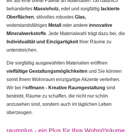
wir auf eine breite Palette an Materialien. Ob natürlich
behandeltes
Massivholz,
edel und sorgfältig
lackierte
Oberflächen
, stilvolles robustes
Glas,
widerstandsfähiges
Metall
oder andere
innovative
Mineralwerkstoffe
. Jede Materialwahl trägt dazu bei, die
Individualität und Einzigartigkeit
Ihrer Räume zu
unterstreichen.
Die sorgfältig ausgewählten Materialien eröffnen
vielfältige Gestaltungsmöglichkeiten
und Sie können
somit Ihrem Wohnraum einzigartige Akzente verleihen.
Wir bei H
offmann - Kreative Raumgestaltung
sind
bestrebt, Räume zu schaffen, die nicht nur schön
anzusehen sind, sondern auch im täglichen Leben
überzeugen.
raumplus - ein Plus für Ihre Wohn(t)räume