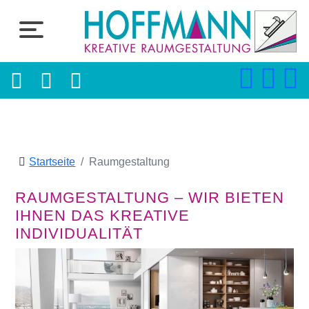
Startseite
Raumgestaltung
RAUMGESTALTUNG – WIR BIETEN
IHNEN DAS KREATIVE
INDIVIDUALITÄT