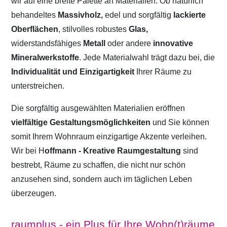
wir auf eine breite Palette an Materialien. Ob natürlich
behandeltes
Massivholz,
edel und sorgfältig
lackierte
Oberflächen
, stilvolles robustes
Glas,
widerstandsfähiges
Metall
oder andere
innovative
Mineralwerkstoffe
. Jede Materialwahl trägt dazu bei, die
Individualität und Einzigartigkeit
Ihrer Räume zu
unterstreichen.
Die sorgfältig ausgewählten Materialien eröffnen
vielfältige Gestaltungsmöglichkeiten
und Sie können
somit Ihrem Wohnraum einzigartige Akzente verleihen.
Wir bei H
offmann - Kreative Raumgestaltung
sind
bestrebt, Räume zu schaffen, die nicht nur schön
anzusehen sind, sondern auch im täglichen Leben
überzeugen.
raumplus - ein Plus für Ihre Wohn(t)räume