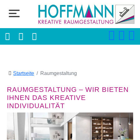
Startseite
Raumgestaltung
RAUMGESTALTUNG – WIR BIETEN
IHNEN DAS KREATIVE
INDIVIDUALITÄT