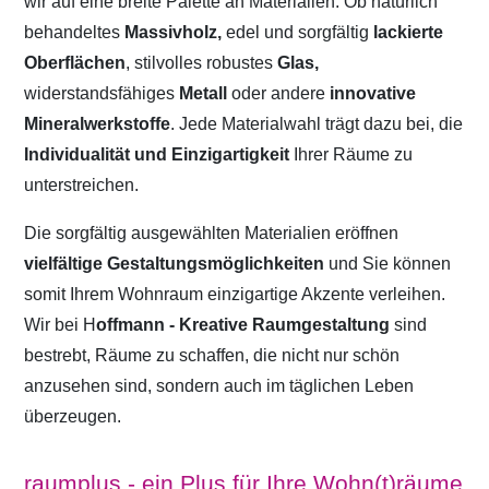
wir auf eine breite Palette an Materialien. Ob natürlich
behandeltes
Massivholz,
edel und sorgfältig
lackierte
Oberflächen
, stilvolles robustes
Glas,
widerstandsfähiges
Metall
oder andere
innovative
Mineralwerkstoffe
. Jede Materialwahl trägt dazu bei, die
Individualität und Einzigartigkeit
Ihrer Räume zu
unterstreichen.
Die sorgfältig ausgewählten Materialien eröffnen
vielfältige Gestaltungsmöglichkeiten
und Sie können
somit Ihrem Wohnraum einzigartige Akzente verleihen.
Wir bei H
offmann - Kreative Raumgestaltung
sind
bestrebt, Räume zu schaffen, die nicht nur schön
anzusehen sind, sondern auch im täglichen Leben
überzeugen.
raumplus - ein Plus für Ihre Wohn(t)räume