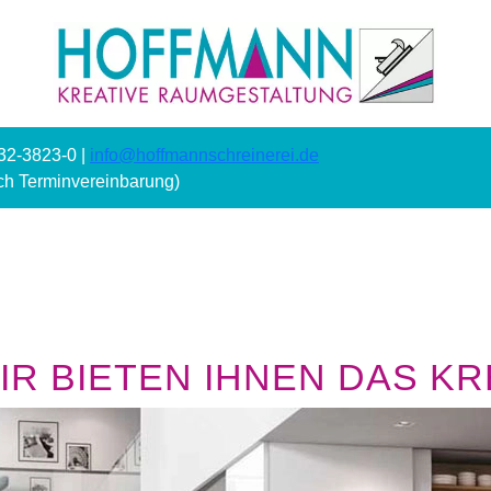
232-3823-0 |
info@hoffmannschreinerei.de
ach Terminvereinbarung)
R BIETEN IHNEN DAS KRE