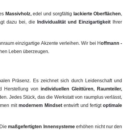
tes
Massivholz,
edel und sorgfältig
lackierte Oberflächen
,
ägt dazu bei, die
Individualität und Einzigartigkeit
Ihrer
raum einzigartige Akzente verleihen. Wir bei H
offmann -
ichen Leben überzeugen.
alen Präsenz. Es zeichnet sich durch Leidenschaft und
nd Herstellung von
individuellen Gleittüren, Raumteiler,
en. Jedes Stück, das die Werkstatt von raumplus verlässt,
ehmen mit
modernem Mindset
entwirft und fertigt
optimale
 Die
maßgefertigten Innensysteme
erhöhen nicht nur den