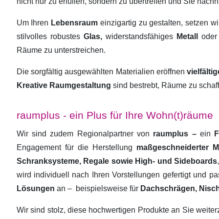
nicht nur zu erfüllen, sondern zu übertreffen und Sie nachha
Um Ihren
Lebensraum
einzigartig zu gestalten, setzen w
stilvolles robustes
Glas,
widerstandsfähiges
Metall
oder
Räume zu unterstreichen.
Die sorgfältig ausgewählten Materialien eröffnen
vielfält
Kreative Raumgestaltung
sind bestrebt, Räume zu schaf
raumplus - ein Plus für Ihre Wohn(t)räume
Wir sind zudem Regionalpartner von
raumplus –
ein
F
Engagement für die Herstellung
maßgeschneiderter 
Schranksysteme, Regale sowie High- und Sideboards
wird individuell nach Ihren Vorstellungen gefertigt und 
Lösungen
an –
beispielsweise für
Dachschrägen, Nisc
Wir sind stolz, diese hochwertigen Produkte an Sie weit