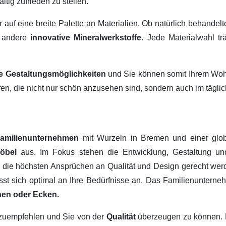
ltig zufrieden zu stellen.
ir auf eine breite Palette an Materialien. Ob natürlich behandel
 andere
innovative Mineralwerkstoffe
. Jede Materialwahl tr
ige Gestaltungsmöglichkeiten
und Sie können somit Ihrem Wohn
fen, die nicht nur schön anzusehen sind, sondern auch im tägl
amilienunternehmen
mit Wurzeln in Bremen und einer glob
Möbel
aus. Im Fokus stehen die Entwicklung, Gestaltung u
, die höchsten Ansprüchen an Qualität und Design gerecht werd
passt sich optimal an Ihre Bedürfnisse an. Das Familienuntern
hen oder Ecken.
erzuempfehlen und Sie von der
Qualität
überzeugen zu können.