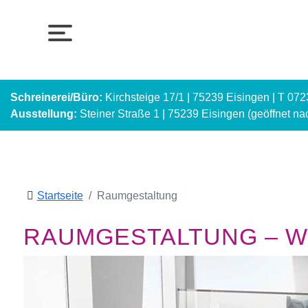
Schreinerei/Büro:
Kirchsteige 17/1 | 75239 Eisingen | T 07
Ausstellung:
Steiner Straße 1 | 75239 Eisingen (geöffnet n
Startseite
Raumgestaltung
RAUMGESTALTUNG – WI