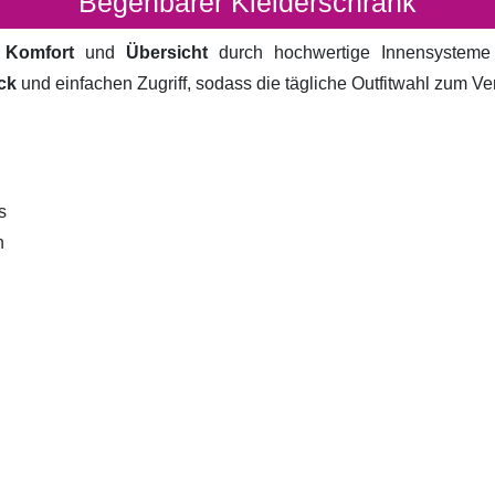
Begehbarer Kleiderschrank
t
Komfort
und
Übersicht
durch hochwertige Innensystem
ck
und einfachen Zugriff, sodass die tägliche Outfitwahl zum V
s
n