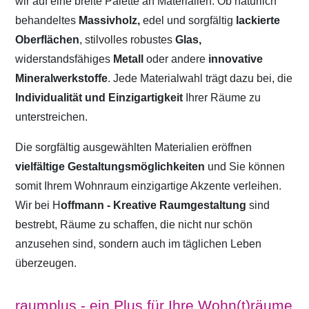
wir auf eine breite Palette an Materialien. Ob natürlich
behandeltes
Massivholz,
edel und sorgfältig
lackierte
Oberflächen
, stilvolles robustes
Glas,
widerstandsfähiges
Metall
oder andere
innovative
Mineralwerkstoffe
. Jede Materialwahl trägt dazu bei, die
Individualität und Einzigartigkeit
Ihrer Räume zu
unterstreichen.
Die sorgfältig ausgewählten Materialien eröffnen
vielfältige Gestaltungsmöglichkeiten
und Sie können
somit Ihrem Wohnraum einzigartige Akzente verleihen.
Wir bei H
offmann - Kreative Raumgestaltung
sind
bestrebt, Räume zu schaffen, die nicht nur schön
anzusehen sind, sondern auch im täglichen Leben
überzeugen.
raumplus - ein Plus für Ihre Wohn(t)räume