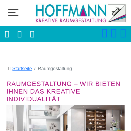
Startseite
Raumgestaltung
RAUMGESTALTUNG – WIR BIETEN
IHNEN DAS KREATIVE
INDIVIDUALITÄT