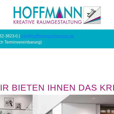
232-3823-0 |
info@hoffmannschreinerei.de
ach Terminvereinbarung)
R BIETEN IHNEN DAS KRE