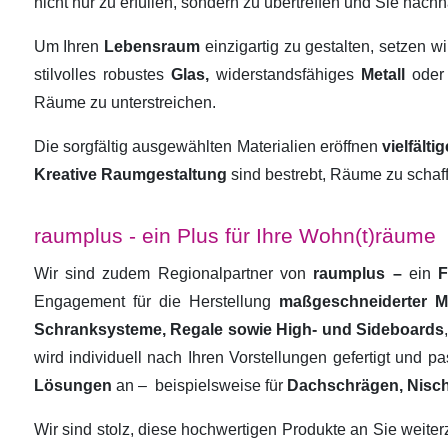
nicht nur zu erfüllen, sondern zu übertreffen und Sie nachha
Um Ihren
Lebensraum
einzigartig zu gestalten, setzen w
stilvolles robustes
Glas,
widerstandsfähiges
Metall
oder
Räume zu unterstreichen.
Die sorgfältig ausgewählten Materialien eröffnen
vielfält
Kreative Raumgestaltung
sind bestrebt, Räume zu schaf
raumplus - ein Plus für Ihre Wohn(t)räume
Wir sind zudem Regionalpartner von
raumplus –
ein
F
Engagement für die Herstellung
maßgeschneiderter 
Schranksysteme, Regale sowie High- und Sideboards
wird individuell nach Ihren Vorstellungen gefertigt und 
Lösungen
an –
beispielsweise für
Dachschrägen, Nisc
Wir sind stolz, diese hochwertigen Produkte an Sie weit