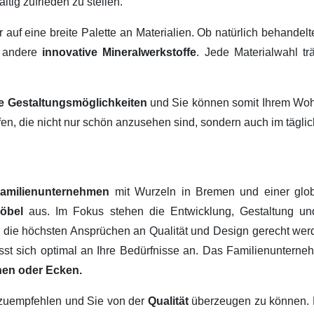
ltig zufrieden zu stellen.
ir auf eine breite Palette an Materialien. Ob natürlich behandel
 andere
innovative Mineralwerkstoffe
. Jede Materialwahl tr
ige Gestaltungsmöglichkeiten
und Sie können somit Ihrem Wohn
fen, die nicht nur schön anzusehen sind, sondern auch im tägl
amilienunternehmen
mit Wurzeln in Bremen und einer glob
Möbel
aus. Im Fokus stehen die Entwicklung, Gestaltung u
, die höchsten Ansprüchen an Qualität und Design gerecht werd
passt sich optimal an Ihre Bedürfnisse an. Das Familienuntern
hen oder Ecken.
erzuempfehlen und Sie von der
Qualität
überzeugen zu können.