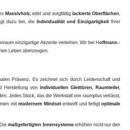
tes
Massivholz,
edel und sorgfältig
lackierte Oberflächen
,
ägt dazu bei, die
Individualität und Einzigartigkeit
Ihrer
raum einzigartige Akzente verleihen. Wir bei H
offmann -
ichen Leben überzeugen.
alen Präsenz. Es zeichnet sich durch Leidenschaft und
nd Herstellung von
individuellen Gleittüren, Raumteiler,
en. Jedes Stück, das die Werkstatt von raumplus verlässt,
ehmen mit
modernem Mindset
entwirft und fertigt
optimale
 Die
maßgefertigten Innensysteme
erhöhen nicht nur den