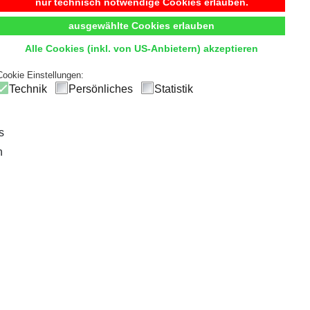
Begehbarer Kleiderschrank
nur technisch notwendige Cookies erlauben.
ausgewählte Cookies erlauben
t
Komfort
und
Übersicht
durch hochwertige Innensystem
Alle Cookies (inkl. von US-Anbietern) akzeptieren
ck
und einfachen Zugriff, sodass die tägliche Outfitwahl zum V
Cookie Einstellungen:
Technik
Persönliches
Statistik
s
n