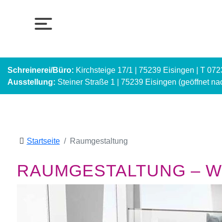
Schreinerei/Büro:
Kirchsteige 17/1 | 75239 Eisingen | T 07
Ausstellung:
Steiner Straße 1 | 75239 Eisingen (geöffnet n
Startseite
Raumgestaltung
RAUMGESTALTUNG – WI