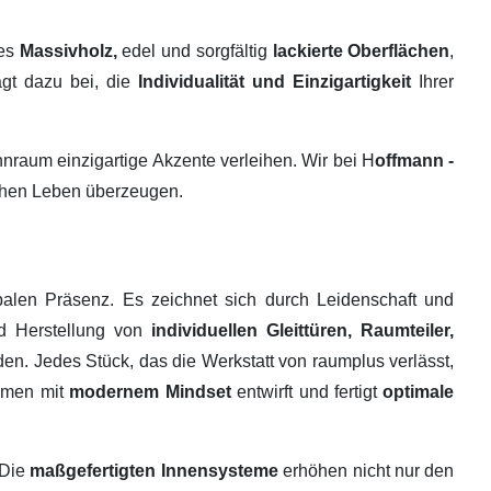
tes
Massivholz,
edel und sorgfältig
lackierte Oberflächen
,
ägt dazu bei, die
Individualität und Einzigartigkeit
Ihrer
raum einzigartige Akzente verleihen. Wir bei H
offmann -
ichen Leben überzeugen.
alen Präsenz. Es zeichnet sich durch Leidenschaft und
nd Herstellung von
individuellen Gleittüren, Raumteiler,
en. Jedes Stück, das die Werkstatt von raumplus verlässt,
ehmen mit
modernem Mindset
entwirft und fertigt
optimale
 Die
maßgefertigten Innensysteme
erhöhen nicht nur den