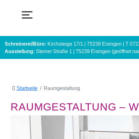
Schreinerei/Büro:
Kirchsteige 17/1 | 75239 Eisingen | T 07
Ausstellung:
Steiner Straße 1 | 75239 Eisingen (geöffnet n
Startseite
Raumgestaltung
RAUMGESTALTUNG – WI