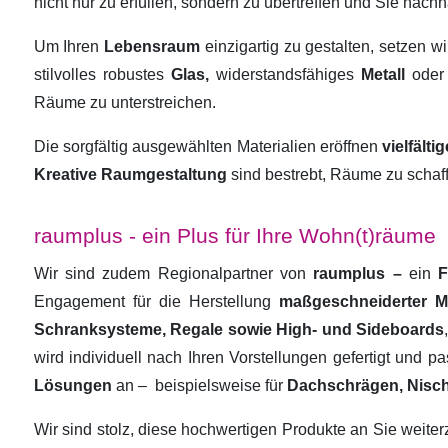
nicht nur zu erfüllen, sondern zu übertreffen und Sie nachha
Um Ihren
Lebensraum
einzigartig zu gestalten, setzen w
stilvolles robustes
Glas,
widerstandsfähiges
Metall
oder
Räume zu unterstreichen.
Die sorgfältig ausgewählten Materialien eröffnen
vielfält
Kreative Raumgestaltung
sind bestrebt, Räume zu schaf
raumplus - ein Plus für Ihre Wohn(t)räume
Wir sind zudem Regionalpartner von
raumplus –
ein
F
Engagement für die Herstellung
maßgeschneiderter 
Schranksysteme, Regale sowie High- und Sideboards
wird individuell nach Ihren Vorstellungen gefertigt und 
Lösungen
an –
beispielsweise für
Dachschrägen, Nisc
Wir sind stolz, diese hochwertigen Produkte an Sie weit