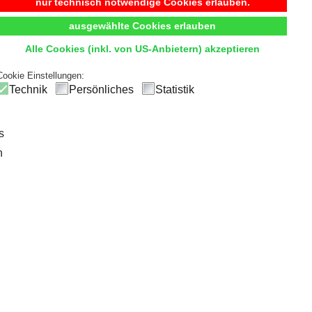
Begehbarer Kleiderschrank
nur technisch notwendige Cookies erlauben.
ausgewählte Cookies erlauben
t
Komfort
und
Übersicht
durch hochwertige Innensystem
Alle Cookies (inkl. von US-Anbietern) akzeptieren
ck
und einfachen Zugriff, sodass die tägliche Outfitwahl zum V
Cookie Einstellungen:
Technik
Persönliches
Statistik
s
n