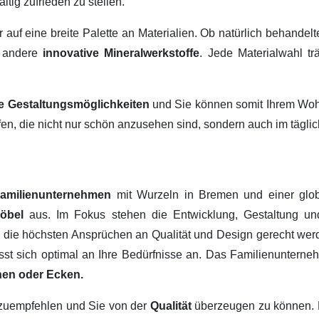
ltig zufrieden zu stellen.
ir auf eine breite Palette an Materialien. Ob natürlich behandel
 andere
innovative Mineralwerkstoffe
. Jede Materialwahl tr
ige Gestaltungsmöglichkeiten
und Sie können somit Ihrem Wohn
fen, die nicht nur schön anzusehen sind, sondern auch im tägl
amilienunternehmen
mit Wurzeln in Bremen und einer glob
Möbel
aus. Im Fokus stehen die Entwicklung, Gestaltung u
, die höchsten Ansprüchen an Qualität und Design gerecht werd
passt sich optimal an Ihre Bedürfnisse an. Das Familienuntern
hen oder Ecken.
erzuempfehlen und Sie von der
Qualität
überzeugen zu können.