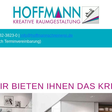
232-3823-0 |
info@hoffmannschreinerei.de
ach Terminvereinbarung)
R BIETEN IHNEN DAS KRE