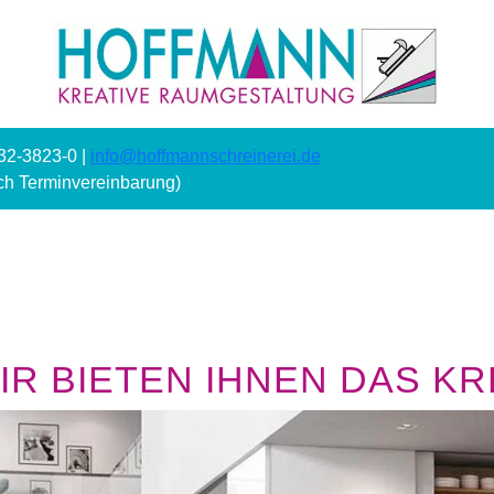
232-3823-0 |
info@hoffmannschreinerei.de
ach Terminvereinbarung)
R BIETEN IHNEN DAS KRE