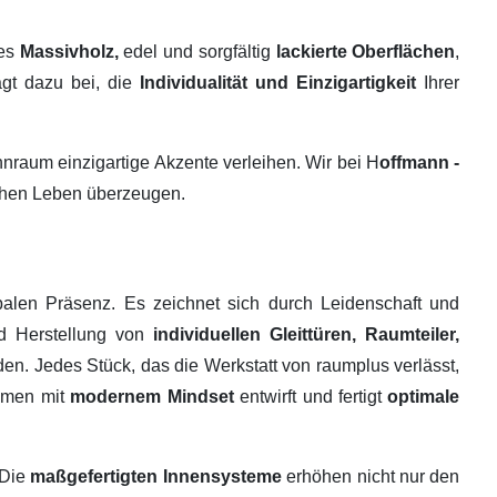
tes
Massivholz,
edel und sorgfältig
lackierte Oberflächen
,
ägt dazu bei, die
Individualität und Einzigartigkeit
Ihrer
raum einzigartige Akzente verleihen. Wir bei H
offmann -
ichen Leben überzeugen.
alen Präsenz. Es zeichnet sich durch Leidenschaft und
nd Herstellung von
individuellen Gleittüren, Raumteiler,
en. Jedes Stück, das die Werkstatt von raumplus verlässt,
ehmen mit
modernem Mindset
entwirft und fertigt
optimale
 Die
maßgefertigten Innensysteme
erhöhen nicht nur den