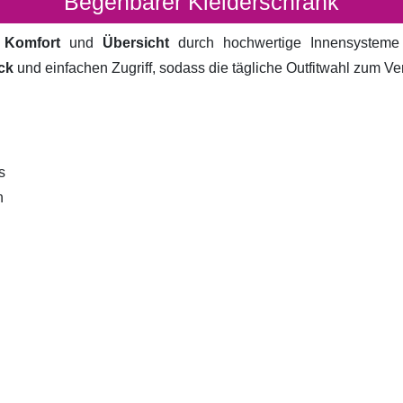
Begehbarer Kleiderschrank
t
Komfort
und
Übersicht
durch hochwertige Innensystem
ck
und einfachen Zugriff, sodass die tägliche Outfitwahl zum V
s
n