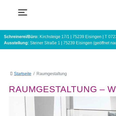
Schreinerei/Büro:
Kirchsteige 17/1 | 75239 Eisingen | T 07
Ausstellung:
Steiner Straße 1 | 75239 Eisingen (geöffnet n
Startseite
Raumgestaltung
RAUMGESTALTUNG – WI