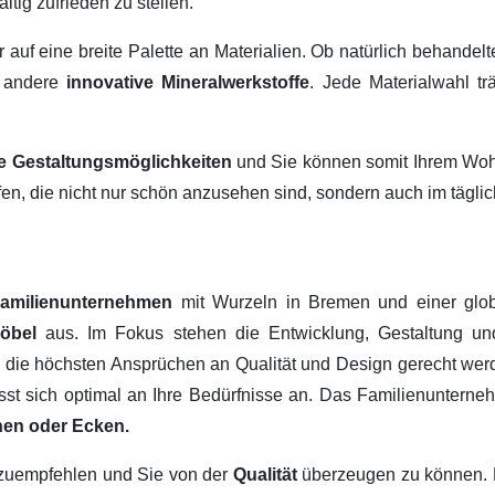
ltig zufrieden zu stellen.
ir auf eine breite Palette an Materialien. Ob natürlich behandel
 andere
innovative Mineralwerkstoffe
. Jede Materialwahl tr
ige Gestaltungsmöglichkeiten
und Sie können somit Ihrem Wohn
fen, die nicht nur schön anzusehen sind, sondern auch im tägl
amilienunternehmen
mit Wurzeln in Bremen und einer glob
Möbel
aus. Im Fokus stehen die Entwicklung, Gestaltung u
, die höchsten Ansprüchen an Qualität und Design gerecht werd
passt sich optimal an Ihre Bedürfnisse an. Das Familienuntern
hen oder Ecken.
erzuempfehlen und Sie von der
Qualität
überzeugen zu können.