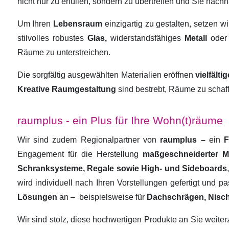
nicht nur zu erfüllen, sondern zu übertreffen und Sie nachha
Um Ihren
Lebensraum
einzigartig zu gestalten, setzen w
stilvolles robustes
Glas,
widerstandsfähiges
Metall
oder
Räume zu unterstreichen.
Die sorgfältig ausgewählten Materialien eröffnen
vielfält
Kreative Raumgestaltung
sind bestrebt, Räume zu schaf
raumplus - ein Plus für Ihre Wohn(t)räume
Wir sind zudem Regionalpartner von
raumplus –
ein
F
Engagement für die Herstellung
maßgeschneiderter 
Schranksysteme, Regale sowie High- und Sideboards
wird individuell nach Ihren Vorstellungen gefertigt und 
Lösungen
an –
beispielsweise für
Dachschrägen, Nisc
Wir sind stolz, diese hochwertigen Produkte an Sie weit