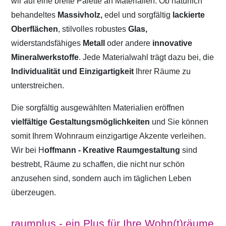
wir auf eine breite Palette an Materialien. Ob natürlich
behandeltes
Massivholz,
edel und sorgfältig
lackierte
Oberflächen
, stilvolles robustes
Glas,
widerstandsfähiges
Metall
oder andere
innovative
Mineralwerkstoffe
. Jede Materialwahl trägt dazu bei, die
Individualität und Einzigartigkeit
Ihrer Räume zu
unterstreichen.
Die sorgfältig ausgewählten Materialien eröffnen
vielfältige Gestaltungsmöglichkeiten
und Sie können
somit Ihrem Wohnraum einzigartige Akzente verleihen.
Wir bei H
offmann - Kreative Raumgestaltung
sind
bestrebt, Räume zu schaffen, die nicht nur schön
anzusehen sind, sondern auch im täglichen Leben
überzeugen.
raumplus - ein Plus für Ihre Wohn(t)räume