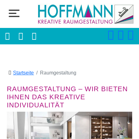
Startseite
Raumgestaltung
RAUMGESTALTUNG – WIR BIETEN
IHNEN DAS KREATIVE
INDIVIDUALITÄT