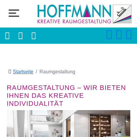
Startseite
Raumgestaltung
RAUMGESTALTUNG – WIR BIETEN
IHNEN DAS KREATIVE
INDIVIDUALITÄT