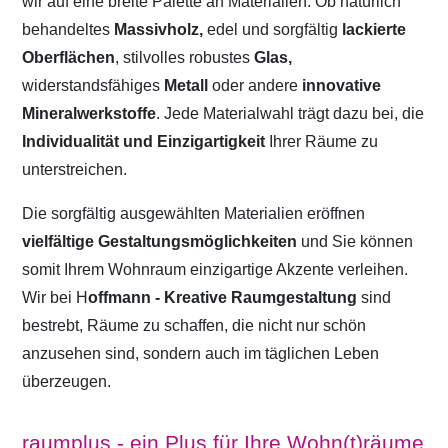
wir auf eine breite Palette an Materialien. Ob natürlich
behandeltes
Massivholz,
edel und sorgfältig
lackierte
Oberflächen
, stilvolles robustes
Glas,
widerstandsfähiges
Metall
oder andere
innovative
Mineralwerkstoffe
. Jede Materialwahl trägt dazu bei, die
Individualität und Einzigartigkeit
Ihrer Räume zu
unterstreichen.
Die sorgfältig ausgewählten Materialien eröffnen
vielfältige Gestaltungsmöglichkeiten
und Sie können
somit Ihrem Wohnraum einzigartige Akzente verleihen.
Wir bei H
offmann - Kreative Raumgestaltung
sind
bestrebt, Räume zu schaffen, die nicht nur schön
anzusehen sind, sondern auch im täglichen Leben
überzeugen.
raumplus - ein Plus für Ihre Wohn(t)räume