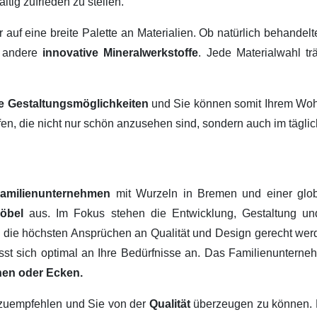
ltig zufrieden zu stellen.
ir auf eine breite Palette an Materialien. Ob natürlich behandel
 andere
innovative Mineralwerkstoffe
. Jede Materialwahl tr
ige Gestaltungsmöglichkeiten
und Sie können somit Ihrem Wohn
fen, die nicht nur schön anzusehen sind, sondern auch im tägl
amilienunternehmen
mit Wurzeln in Bremen und einer glob
Möbel
aus. Im Fokus stehen die Entwicklung, Gestaltung u
, die höchsten Ansprüchen an Qualität und Design gerecht werd
passt sich optimal an Ihre Bedürfnisse an. Das Familienuntern
hen oder Ecken.
erzuempfehlen und Sie von der
Qualität
überzeugen zu können.