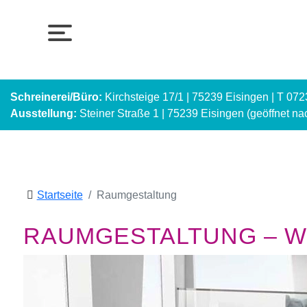
Schreinerei/Büro:
Kirchsteige 17/1 | 75239 Eisingen | T 07
Ausstellung:
Steiner Straße 1 | 75239 Eisingen (geöffnet n
Startseite
Raumgestaltung
RAUMGESTALTUNG – WI