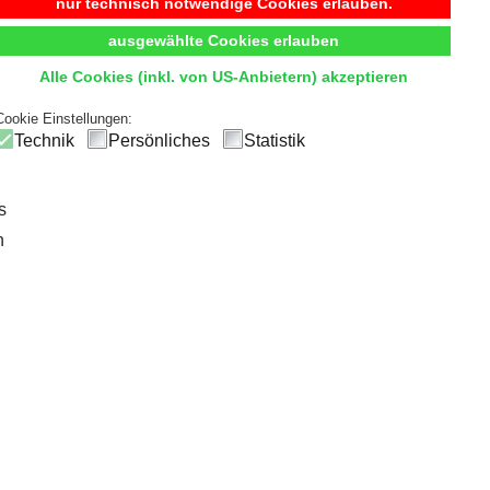
Begehbarer Kleiderschrank
nur technisch notwendige Cookies erlauben.
ausgewählte Cookies erlauben
t
Komfort
und
Übersicht
durch hochwertige Innensystem
Alle Cookies (inkl. von US-Anbietern) akzeptieren
ck
und einfachen Zugriff, sodass die tägliche Outfitwahl zum V
Cookie Einstellungen:
Technik
Persönliches
Statistik
s
n