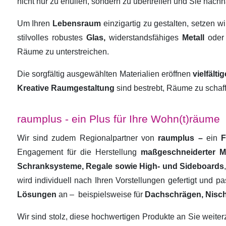
nicht nur zu erfüllen, sondern zu übertreffen und Sie nachha
Um Ihren
Lebensraum
einzigartig zu gestalten, setzen w
stilvolles robustes
Glas,
widerstandsfähiges
Metall
oder
Räume zu unterstreichen.
Die sorgfältig ausgewählten Materialien eröffnen
vielfält
Kreative Raumgestaltung
sind bestrebt, Räume zu schaf
raumplus - ein Plus für Ihre Wohn(t)räume
Wir sind zudem Regionalpartner von
raumplus –
ein
F
Engagement für die Herstellung
maßgeschneiderter 
Schranksysteme, Regale sowie High- und Sideboards
wird individuell nach Ihren Vorstellungen gefertigt und 
Lösungen
an –
beispielsweise für
Dachschrägen, Nisc
Wir sind stolz, diese hochwertigen Produkte an Sie weit