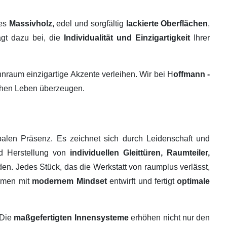
tes
Massivholz,
edel und sorgfältig
lackierte Oberflächen
,
ägt dazu bei, die
Individualität und Einzigartigkeit
Ihrer
raum einzigartige Akzente verleihen. Wir bei H
offmann -
ichen Leben überzeugen.
alen Präsenz. Es zeichnet sich durch Leidenschaft und
nd Herstellung von
individuellen Gleittüren, Raumteiler,
en. Jedes Stück, das die Werkstatt von raumplus verlässt,
ehmen mit
modernem Mindset
entwirft und fertigt
optimale
 Die
maßgefertigten Innensysteme
erhöhen nicht nur den