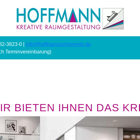
232-3823-0 |
info@hoffmannschreinerei.de
ach Terminvereinbarung)
R BIETEN IHNEN DAS KRE