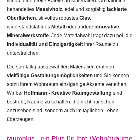
wir auf eine breite Palette an Materialien. Ob natürlich
behandeltes
Massivholz,
edel und sorgfältig
lackierte
Oberflächen
, stilvolles robustes
Glas,
widerstandsfähiges
Metall
oder andere
innovative
Mineralwerkstoffe
. Jede Materialwahl trägt dazu bei, die
Individualität und Einzigartigkeit
Ihrer Räume zu
unterstreichen.
Die sorgfältig ausgewählten Materialien eröffnen
vielfältige Gestaltungsmöglichkeiten
und Sie können
somit Ihrem Wohnraum einzigartige Akzente verleihen.
Wir bei H
offmann - Kreative Raumgestaltung
sind
bestrebt, Räume zu schaffen, die nicht nur schön
anzusehen sind, sondern auch im täglichen Leben
überzeugen.
raumplus - ein Plus für Ihre Wohn(t)räume