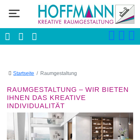
Startseite
Raumgestaltung
RAUMGESTALTUNG – WIR BIETEN
IHNEN DAS KREATIVE
INDIVIDUALITÄT