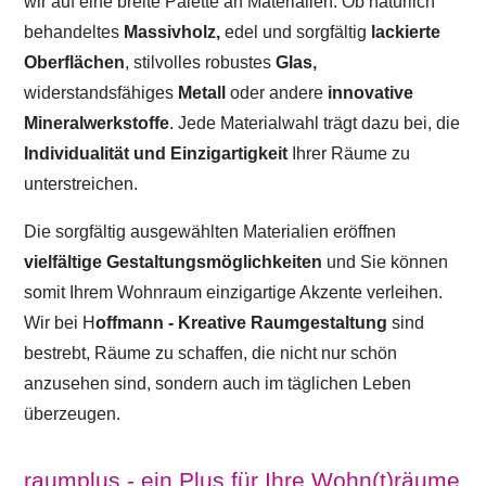
wir auf eine breite Palette an Materialien. Ob natürlich
behandeltes
Massivholz,
edel und sorgfältig
lackierte
Oberflächen
, stilvolles robustes
Glas,
widerstandsfähiges
Metall
oder andere
innovative
Mineralwerkstoffe
. Jede Materialwahl trägt dazu bei, die
Individualität und Einzigartigkeit
Ihrer Räume zu
unterstreichen.
Die sorgfältig ausgewählten Materialien eröffnen
vielfältige Gestaltungsmöglichkeiten
und Sie können
somit Ihrem Wohnraum einzigartige Akzente verleihen.
Wir bei H
offmann - Kreative Raumgestaltung
sind
bestrebt, Räume zu schaffen, die nicht nur schön
anzusehen sind, sondern auch im täglichen Leben
überzeugen.
raumplus - ein Plus für Ihre Wohn(t)räume