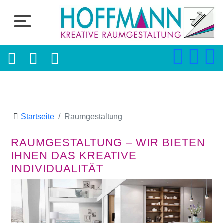
Startseite
Raumgestaltung
RAUMGESTALTUNG – WIR BIETEN
IHNEN DAS KREATIVE
INDIVIDUALITÄT