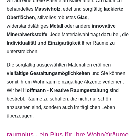
wir auf eine breite Palette an Materialien. Ob natürlich
behandeltes
Massivholz,
edel und sorgfältig
lackierte
Oberflächen
, stilvolles robustes
Glas,
widerstandsfähiges
Metall
oder andere
innovative
Mineralwerkstoffe
. Jede Materialwahl trägt dazu bei, die
Individualität und Einzigartigkeit
Ihrer Räume zu
unterstreichen.
Die sorgfältig ausgewählten Materialien eröffnen
vielfältige Gestaltungsmöglichkeiten
und Sie können
somit Ihrem Wohnraum einzigartige Akzente verleihen.
Wir bei H
offmann - Kreative Raumgestaltung
sind
bestrebt, Räume zu schaffen, die nicht nur schön
anzusehen sind, sondern auch im täglichen Leben
überzeugen.
raumplus - ein Plus für Ihre Wohn(t)räume