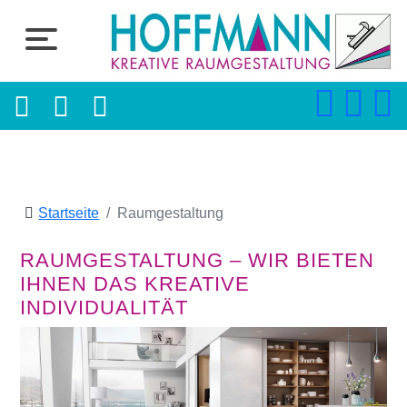
Startseite
Raumgestaltung
RAUMGESTALTUNG – WIR BIETEN
IHNEN DAS KREATIVE
INDIVIDUALITÄT