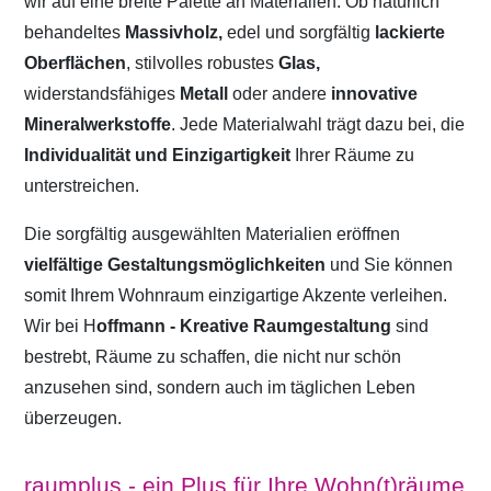
wir auf eine breite Palette an Materialien. Ob natürlich
behandeltes
Massivholz,
edel und sorgfältig
lackierte
Oberflächen
, stilvolles robustes
Glas,
widerstandsfähiges
Metall
oder andere
innovative
Mineralwerkstoffe
. Jede Materialwahl trägt dazu bei, die
Individualität und Einzigartigkeit
Ihrer Räume zu
unterstreichen.
Die sorgfältig ausgewählten Materialien eröffnen
vielfältige Gestaltungsmöglichkeiten
und Sie können
somit Ihrem Wohnraum einzigartige Akzente verleihen.
Wir bei H
offmann - Kreative Raumgestaltung
sind
bestrebt, Räume zu schaffen, die nicht nur schön
anzusehen sind, sondern auch im täglichen Leben
überzeugen.
raumplus - ein Plus für Ihre Wohn(t)räume