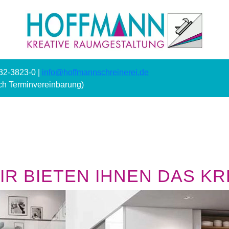
232-3823-0 |
info@hoffmannschreinerei.de
ach Terminvereinbarung)
R BIETEN IHNEN DAS KRE