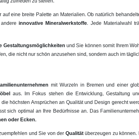
ltig zufrieden zu stellen.
ir auf eine breite Palette an Materialien. Ob natürlich behandel
 andere
innovative Mineralwerkstoffe
. Jede Materialwahl tr
ige Gestaltungsmöglichkeiten
und Sie können somit Ihrem Wohn
fen, die nicht nur schön anzusehen sind, sondern auch im tägl
amilienunternehmen
mit Wurzeln in Bremen und einer glob
Möbel
aus. Im Fokus stehen die Entwicklung, Gestaltung u
, die höchsten Ansprüchen an Qualität und Design gerecht werd
passt sich optimal an Ihre Bedürfnisse an. Das Familienuntern
hen oder Ecken.
erzuempfehlen und Sie von der
Qualität
überzeugen zu können.