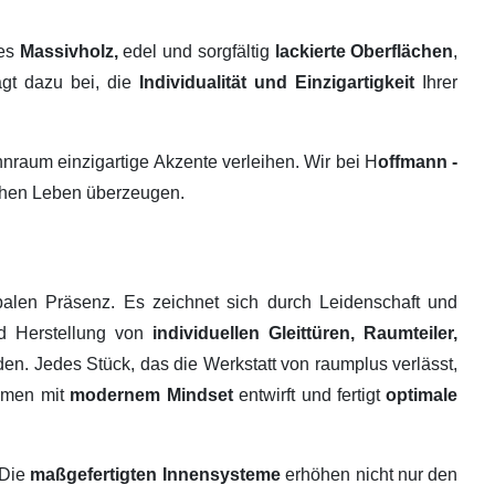
tes
Massivholz,
edel und sorgfältig
lackierte Oberflächen
,
ägt dazu bei, die
Individualität und Einzigartigkeit
Ihrer
raum einzigartige Akzente verleihen. Wir bei H
offmann -
ichen Leben überzeugen.
alen Präsenz. Es zeichnet sich durch Leidenschaft und
nd Herstellung von
individuellen Gleittüren, Raumteiler,
en. Jedes Stück, das die Werkstatt von raumplus verlässt,
ehmen mit
modernem Mindset
entwirft und fertigt
optimale
 Die
maßgefertigten Innensysteme
erhöhen nicht nur den