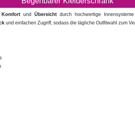
Begehbarer Kleiderschrank
t
Komfort
und
Übersicht
durch hochwertige Innensystem
ck
und einfachen Zugriff, sodass die tägliche Outfitwahl zum V
s
n