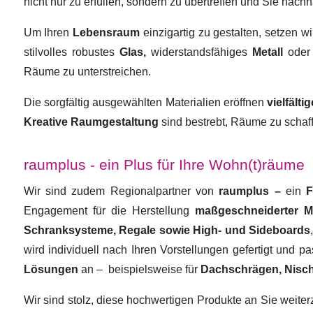
nicht nur zu erfüllen, sondern zu übertreffen und Sie nachha
Um Ihren
Lebensraum
einzigartig zu gestalten, setzen w
stilvolles robustes
Glas,
widerstandsfähiges
Metall
oder
Räume zu unterstreichen.
Die sorgfältig ausgewählten Materialien eröffnen
vielfält
Kreative Raumgestaltung
sind bestrebt, Räume zu schaf
raumplus - ein Plus für Ihre Wohn(t)räume
Wir sind zudem Regionalpartner von
raumplus –
ein
F
Engagement für die Herstellung
maßgeschneiderter 
Schranksysteme, Regale sowie High- und Sideboards
wird individuell nach Ihren Vorstellungen gefertigt und 
Lösungen
an –
beispielsweise für
Dachschrägen, Nisc
Wir sind stolz, diese hochwertigen Produkte an Sie weit