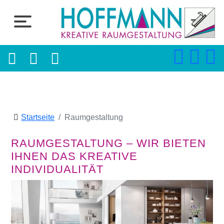
Startseite
Raumgestaltung
RAUMGESTALTUNG – WIR BIETEN
IHNEN DAS KREATIVE
INDIVIDUALITÄT