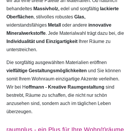
wir auf eine breite Palette an Materialien. Ob natürlich
behandeltes
Massivholz,
edel und sorgfältig
lackierte
Oberflächen
, stilvolles robustes
Glas,
widerstandsfähiges
Metall
oder andere
innovative
Mineralwerkstoffe
. Jede Materialwahl trägt dazu bei, die
Individualität und Einzigartigkeit
Ihrer Räume zu
unterstreichen.
Die sorgfältig ausgewählten Materialien eröffnen
vielfältige Gestaltungsmöglichkeiten
und Sie können
somit Ihrem Wohnraum einzigartige Akzente verleihen.
Wir bei H
offmann - Kreative Raumgestaltung
sind
bestrebt, Räume zu schaffen, die nicht nur schön
anzusehen sind, sondern auch im täglichen Leben
überzeugen.
raumplus - ein Plus für Ihre Wohn(t)räume