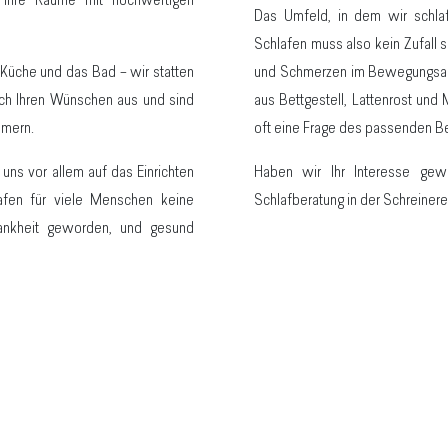
 Ihre Räume mit hochwertigen
Das Umfeld, in dem wir schlaf
Schlafen muss also kein Zufal
 Küche und das Bad – wir statten
und Schmerzen im Bewegungsapp
ch Ihren Wünschen aus und sind
aus Bettgestell, Lattenrost und 
mmern.
oft eine Frage des passenden Be
ns vor allem auf das Einrichten
Haben wir Ihr Interesse gewe
afen für viele Menschen keine
Schlafberatung in der Schreinere
krankheit geworden, und gesund