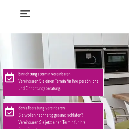
Einrichtungstermin vereinbaren
Vereinbaren Sie einen Termin für Ihre persönliche
und Einrichtungsberatung.
Schlafberatung vereinbaren
Sie wollen nachhaltig gesund schlafen?
Vereinbaren Sie jetzt einen Termin für Ihre