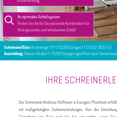
Schlafberatung.
Ihr optimales Schlafsystem
Finden Sie die für Sie passende Kombination für
Ihren gesunden und erholsamen Schlaf.
Schreinerei/Büro:
Kirchsteige 17/1 | 75239 Eisingen | T 07232-3823-0 |
in
Ausstellung:
Steiner Straße 1 | 75239 Eisingen (geöffnet nach Terminvere
IHRE SCHREINERLE
Die Schreinerei Andreas Hoffmann in Eisingen, Pforzheim erfü
mit maßgefertigten Schreinerleistungen. Von der Einrichtu