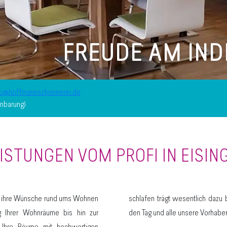
FREUDE AM
IND
fo@hoffmannschreinerei.de
inbarung)
ISTUNGEN VOM PROFI IN EISIN
llt ihre Wünsche rund ums Wohnen
schlafen trägt wesentlich dazu 
ng Ihrer Wohnräume bis hin zur
den Tag und alle unsere Vorhabe